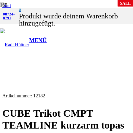
SALE
SALE
Start
0
Shop
08724-
Produkt
wurde deinem Warenkorb
8791
Zubehör
hinzugefügt.
Bekleidung
CUBE Trikot CMPT TEAMLINE kurzarm topas blue
MENÜ
Artikelnummer:
12182
CUBE Trikot CMPT
TEAMLINE kurzarm topas