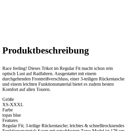
Produkt­beschreibung
Race feeling! Dieses Trikot im Regular Fit macht schon rein
optisch Lust auf Radfahren. Ausgestattet mit einem
durchgehenden Frontreißverschluss, einer 3-teiligen Rückentasche
und einem leichten Funktionsmaterial bietet es zudem besten
Komfort auf allen Touren.
Größe
XS-XXXL
Farbe
topas blue
Features
Regular Fit; 3-teilige Rückentasche; leichtes & schnelltrocknendes
Funktionsmaterial; Saum mit rutschfestem Tape; Model ist 178 cm