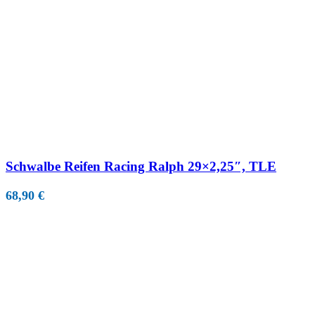
Schwalbe Reifen Racing Ralph 29×2,25″, TLE
68,90
€