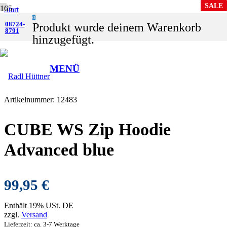
SALE
SALE
Start
0
Shop
08724-
Produkt
wurde deinem Warenkorb
8791
Zubehör
hinzugefügt.
Bekleidung
CUBE WS Zip Hoodie Advanced blue
MENÜ
Artikelnummer:
12483
CUBE WS Zip Hoodie
Advanced blue
99,95
€
Enthält 19% USt. DE
zzgl.
Versand
Lieferzeit: ca. 3-7 Werktage