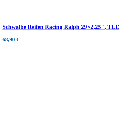
Schwalbe Reifen Racing Ralph 29×2,25″, TLE
68,90
€