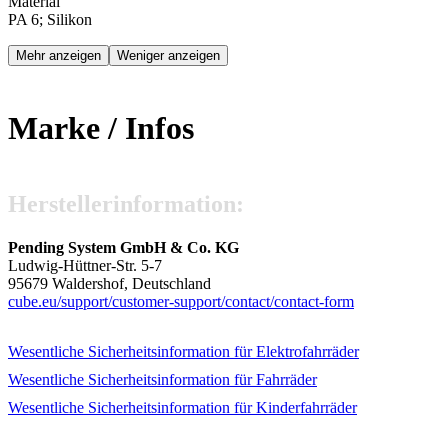
Material
PA 6; Silikon
Mehr anzeigen
Weniger anzeigen
Marke / Infos
Hersteller­information:
Pending System GmbH & Co. KG
Ludwig-Hüttner-Str. 5-7
95679 Waldershof, Deutschland
cube.eu/
support/
customer-support/
contact/
contact-form
Wesentliche Sicherheits­information für Elektrofahrräder
Wesentliche Sicherheits­information für Fahrräder
Wesentliche Sicherheits­information für Kinderfahrräder