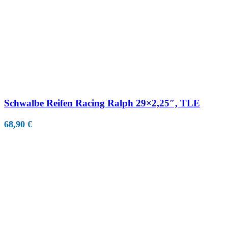
Schwalbe Reifen Racing Ralph 29×2,25″, TLE
68,90
€