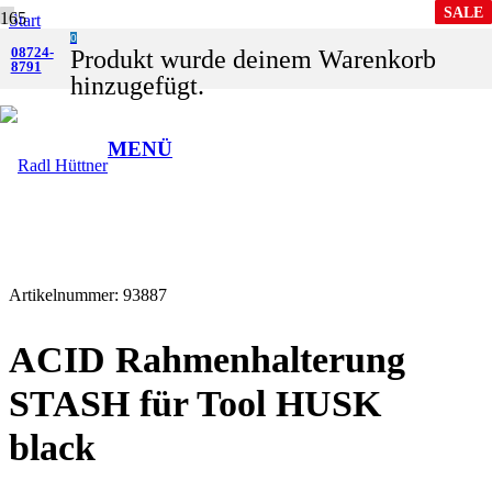
SALE
SALE
Start
0
Shop
08724-
Produkt
wurde deinem Warenkorb
8791
Zubehör
hinzugefügt.
Handyhalter
ACID Rahmenhalterung STASH für Tool HUSK black
MENÜ
Artikelnummer:
93887
ACID Rahmenhalterung
STASH für Tool HUSK
black