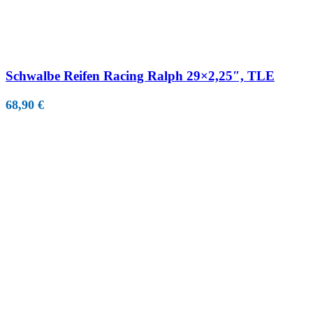
Schwalbe Reifen Racing Ralph 29×2,25″, TLE
68,90
€