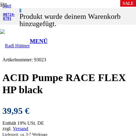
SALE
SALE
Start
0
Shop
08724-
Produkt
wurde deinem Warenkorb
8791
Zubehör
hinzugefügt.
Luftpumpe+Zubehör
ACID Pumpe RACE FLEX HP black
MENÜ
Artikelnummer:
93023
ACID Pumpe RACE FLEX
HP black
39,95
€
Enthält 19% USt. DE
zzgl.
Versand
Lieferzeit: ca. 3-7 Werktage