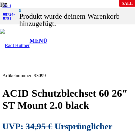
SALE
SALE
Start
0
Shop
08724-
Produkt
wurde deinem Warenkorb
8791
Zubehör
hinzugefügt.
Schutzbleche
ACID Schutzblechset 60 26″ ST Mount 2.0 black
MENÜ
Artikelnummer:
93099
ACID Schutzblechset 60 26″
ST Mount 2.0 black
UVP:
34,95
€
Ursprünglicher